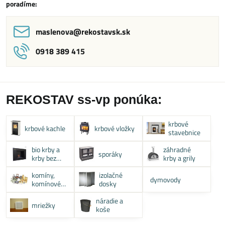
poradíme:
maslenova​@rekostavsk​.sk
0918 389 415
REKOSTAV ss-vp ponúka:
krbové
krbové kachle
krbové vložky
stavebnice
bio krby a
záhradné
sporáky
krby bez
krby a grily
komína
komíny,
izolačné
dymovody
komínové
dosky
systémy
náradie a
mriežky
koše