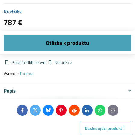
Na otázku
787 €
Pridať k Obľúbeným
Doručenia
Výrobca:
Thorma
Popis
Facebook
Twitter
Bluesky
Pinterest
Reddit
LinkedIn
WhatsApp
E-
mail
Nasledujúci produkt