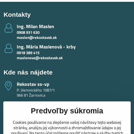
Kontakty
Ing​. Milan Maslen
0908 931 630
maslen@rekostavsk.sk
Ing​. Mária Maslenová - krby
0918 389 415
maslenova@rekostavsk.sk
Kde nás nájdete
Rekostav ss-vp
P. Jilemnického 1087/1
966 81 Žarnovica
Predvoľby súkromia
Cookies používame na zlepšenie vašej návštevy tejto webovej
stránky, analýzu jej výkonnosti a zhromažďovanie údajov o jej
používaní. Na tento účel môžeme použiť nástroje a služby tretích