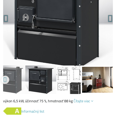
výkon 6,5 kW, účinnosť 75 %, hmotnosť 88 kg
Čítajte viac
Informačný list