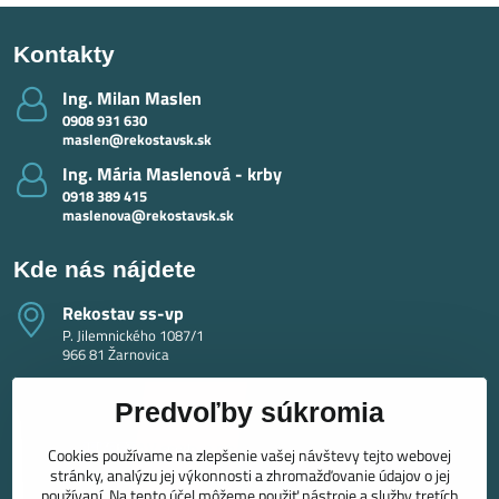
Kontakty
Ing​. Milan Maslen
0908 931 630
maslen@rekostavsk.sk
Ing​. Mária Maslenová - krby
0918 389 415
maslenova@rekostavsk.sk
Kde nás nájdete
Rekostav ss-vp
P. Jilemnického 1087/1
966 81 Žarnovica
Predvoľby súkromia
Cookies používame na zlepšenie vašej návštevy tejto webovej
stránky, analýzu jej výkonnosti a zhromažďovanie údajov o jej
používaní. Na tento účel môžeme použiť nástroje a služby tretích