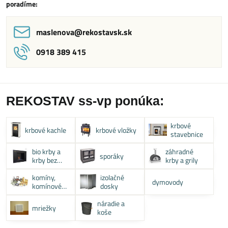
poradíme:
maslenova​@rekostavsk​.sk
0918 389 415
REKOSTAV ss-vp ponúka:
krbové
krbové kachle
krbové vložky
stavebnice
bio krby a
záhradné
sporáky
krby bez
krby a grily
komína
komíny,
izolačné
dymovody
komínové
dosky
systémy
náradie a
mriežky
koše