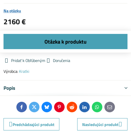
Na otázku
2160 €
Pridať k Obľúbeným
Doručenia
Výrobca:
Kratki
Popis
Facebook
Twitter
Bluesky
Pinterest
Reddit
LinkedIn
WhatsApp
E-
mail
Predchádzajúci produkt
Nasledujúci produkt