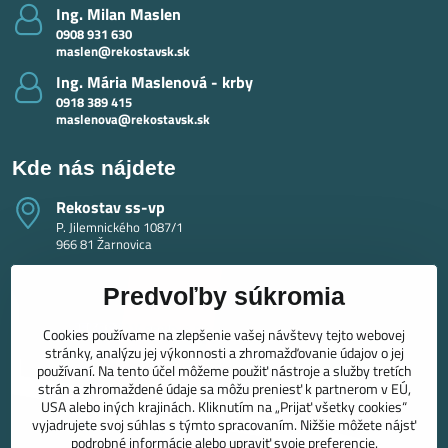
Ing​. Milan Maslen
0908 931 630
maslen@rekostavsk.sk
Ing​. Mária Maslenová - krby
0918 389 415
maslenova@rekostavsk.sk
Kde nás nájdete
Rekostav ss-vp
P. Jilemnického 1087/1
966 81 Žarnovica
Predvoľby súkromia
Cookies používame na zlepšenie vašej návštevy tejto webovej
stránky, analýzu jej výkonnosti a zhromažďovanie údajov o jej
používaní. Na tento účel môžeme použiť nástroje a služby tretích
strán a zhromaždené údaje sa môžu preniesť k partnerom v EÚ,
USA alebo iných krajinách. Kliknutím na „Prijať všetky cookies“
vyjadrujete svoj súhlas s týmto spracovaním. Nižšie môžete nájsť
podrobné informácie alebo upraviť svoje preferencie.