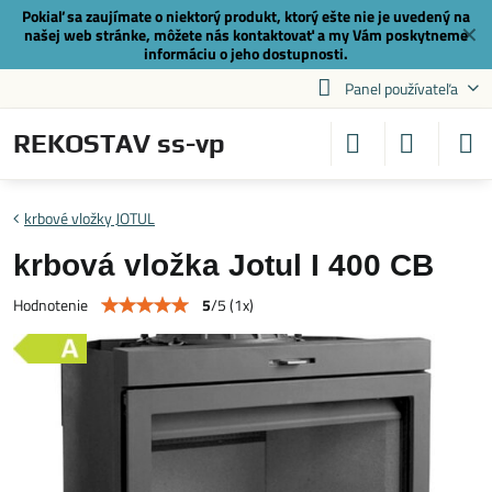
Pokiaľ sa zaujímate o niektorý produkt, ktorý ešte nie je uvedený na
✕
našej web stránke, môžete nás
kontaktovať
a my Vám poskytneme
informáciu o jeho dostupnosti.
Panel používateľa
REKOSTAV ss-vp
krbové vložky JOTUL
krbová vložka Jotul I 400 CB
5
/
5
(
1
x)
Hodnotenie