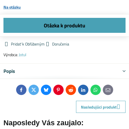
Na otázku
Pridať k Obľúbeným
Doručenia
Výrobca:
Jotul
Popis
Facebook
Twitter
Bluesky
Pinterest
Reddit
LinkedIn
WhatsApp
E-
mail
Nasledujúci produkt
Naposledy Vás zaujalo: