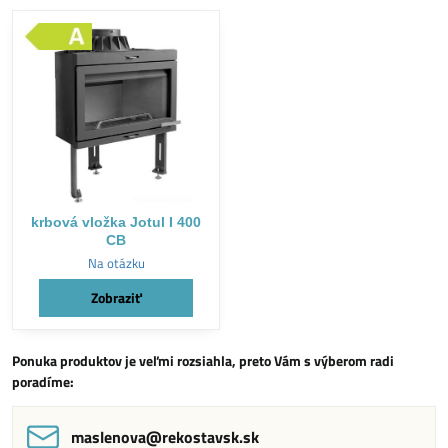
krbová vložka Jotul I 400
CB
Na otázku
Zobraziť
Ponuka produktov je veľmi rozsiahla, preto Vám s výberom radi
poradíme:
maslenova​@rekostavsk​.sk