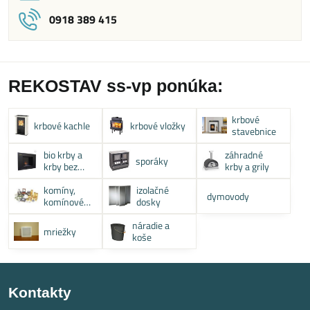
0918 389 415
REKOSTAV ss-vp ponúka:
krbové
krbové kachle
krbové vložky
stavebnice
bio krby a
záhradné
sporáky
krby bez
krby a grily
komína
komíny,
izolačné
dymovody
komínové
dosky
systémy
náradie a
mriežky
koše
Kontakty