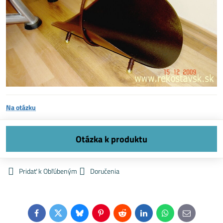
Na otázku
Pridať k Obľúbeným
Doručenia
Facebook
Twitter
Bluesky
Pinterest
Reddit
LinkedIn
WhatsApp
E-
mail