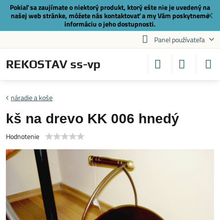
Pokiaľ sa zaujímate o niektorý produkt, ktorý ešte nie je uvedený na
✕
našej web stránke, môžete nás
kontaktovať
a my Vám poskytneme
informáciu o jeho dostupnosti.
Panel používateľa
REKOSTAV ss-vp
náradie a koše
kš na drevo KK 006 hnedý
Hodnotenie