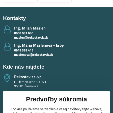
Kontakty
Ing​. Milan Maslen
0908 931 630
maslen@rekostavsk.sk
Ing​. Mária Maslenová - krby
0918 389 415
maslenova@rekostavsk.sk
Kde nás nájdete
Rekostav ss-vp
P. Jilemnického 1087/1
966 81 Žarnovica
Predvoľby súkromia
Cookies používame na zlepšenie vašej návštevy tejto webovej