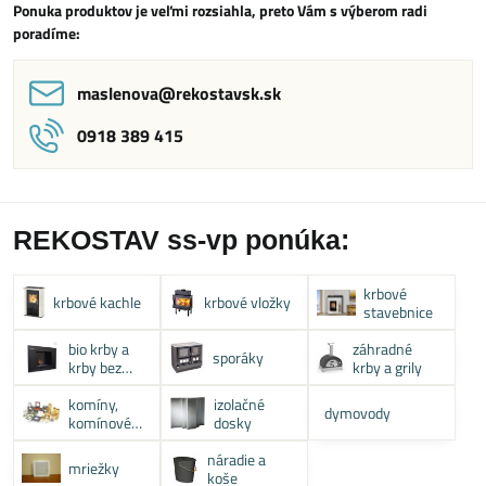
Ponuka produktov je veľmi rozsiahla, preto Vám s výberom radi
poradíme:
maslenova​@rekostavsk​.sk
0918 389 415
REKOSTAV ss-vp ponúka:
krbové
krbové kachle
krbové vložky
stavebnice
bio krby a
záhradné
sporáky
krby bez
krby a grily
komína
komíny,
izolačné
dymovody
komínové
dosky
systémy
náradie a
mriežky
koše