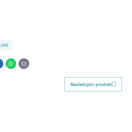
ELUXE
inkedIn
WhatsApp
E-
mail
Nasledujúci produkt