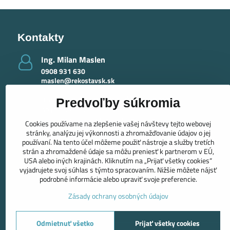
Kontakty
Ing​. Milan Maslen
0908 931 630
maslen@rekostavsk.sk
Ing​. Mária Maslenová - krby
Predvoľby súkromia
0918 389 415
maslenova@rekostavsk.sk
Cookies používame na zlepšenie vašej návštevy tejto webovej
stránky, analýzu jej výkonnosti a zhromažďovanie údajov o jej
používaní. Na tento účel môžeme použiť nástroje a služby tretích
strán a zhromaždené údaje sa môžu preniesť k partnerom v EÚ,
USA alebo iných krajinách. Kliknutím na „Prijať všetky cookies“
vyjadrujete svoj súhlas s týmto spracovaním. Nižšie môžete nájsť
podrobné informácie alebo upraviť svoje preferencie.
Zásady ochrany osobných údajov
Odmietnuť všetko
Prijať všetky cookies