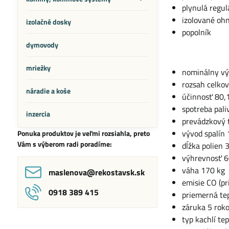
plynulá regul
izolované ohn
izolačné dosky
popolník
dymovody
mriežky
nominálny vý
rozsah celko
náradie a koše
účinnosť 80,
spotreba pali
inzercia
prevádzkový 
vývod spalín
Ponuka produktov je veľmi rozsiahla, preto
Vám s výberom radi poradíme:
dĺžka polien 
výhrevnosť 6
váha 170 kg
maslenova​@rekostavsk​.sk
emisie CO (p
0918 389 415
priemerná tep
záruka 5 rok
typ kachlí te