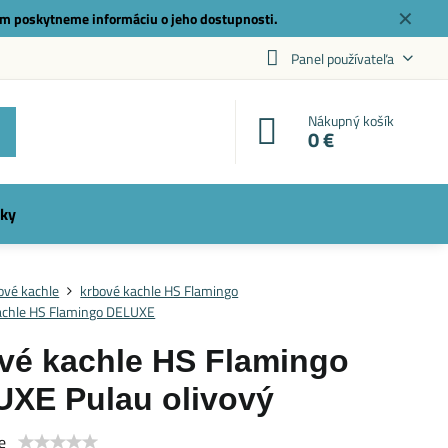
✕
m poskytneme informáciu o jeho dostupnosti.
Panel používateľa
Nákupný košík
0 €
ky
ové kachle
krbové kachle HS Flamingo
achle HS Flamingo DELUXE
vé kachle HS Flamingo
XE Pulau olivový
e