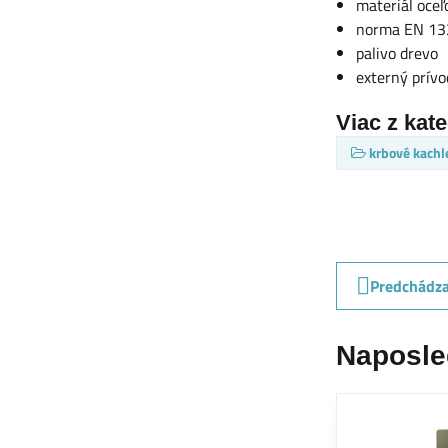
materiál oceľ
norma EN 132
palivo drevo
externý prív
Viac z kat
krbové kachl
Predchádza
Naposle