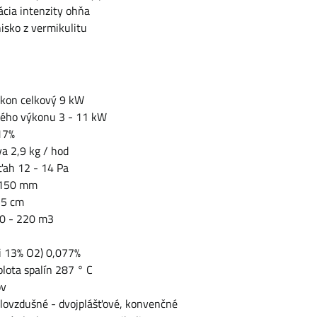
ácia intenzity ohňa
isko z vermikulitu
kon celkový 9 kW
vého výkonu 3 - 11 kW
17%
va 2,9 kg / hod
ťah 12 - 14 Pa
 150 mm
35 cm
0 - 220 m3
ri 13% O2) 0,077%
lota spalín 287 ° C
ov
plovzdušné - dvojplášťové, konvenčné