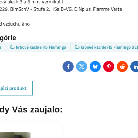
ový plech 3 a 5 mm, vermikulit
29, BlmSchV - Stufe 2, 15a B-VG, DINplus, Flamme Verte
od vzduchu áno
egórie
e
krbové kachle HS Flamingo
krbové kachle HS Flamingo D
Facebook
Twitter
Bluesky
Pinterest
Reddit
L
júci produkt
dy Vás zaujalo: