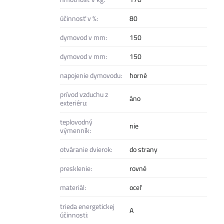
účinnosť v %:
80
dymovod v mm:
150
dymovod v mm:
150
napojenie dymovodu:
horné
prívod vzduchu z
áno
exteriéru:
teplovodný
nie
výmenník:
otváranie dvierok:
do strany
presklenie:
rovné
materiál:
oceľ
trieda energetickej
A
účinnosti: