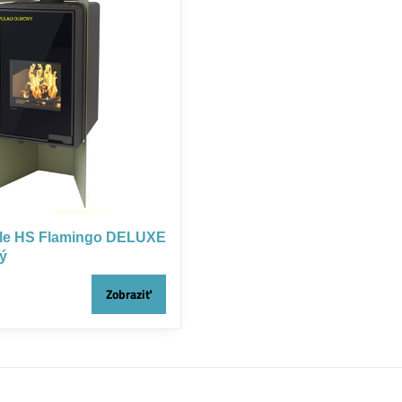
hle HS Flamingo DELUXE
vý
Zobraziť