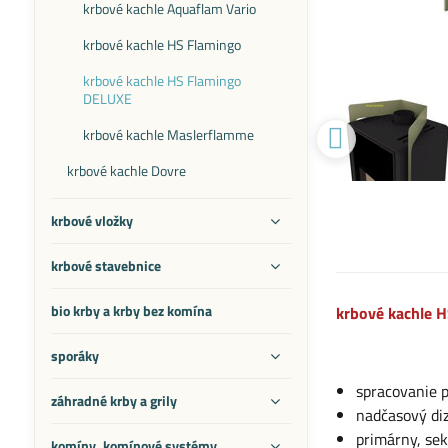
krbové kachle Aquaflam Vario
krbové kachle HS Flamingo
krbové kachle HS Flamingo
DELUXE
krbové kachle Maslerflamme
krbové kachle Dovre
krbové vložky
krbové stavebnice
bio krby a krby bez komína
krbové kachle H
sporáky
spracovanie 
záhradné krby a grily
nadčasový di
primárny, se
komíny, komínové systémy