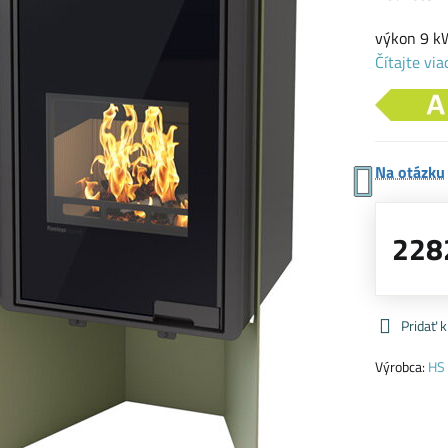
výkon 9 kW
Čítajte via
Na otázku
228
Pridať 
Výrobca:
HS