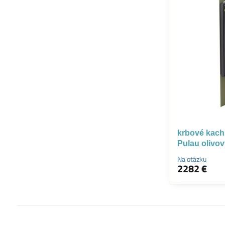
krbové kac
Pulau olivo
Na otázku
2282 €