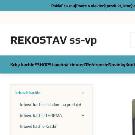
Pokiaľ sa zaujímate o niektorý produkt, ktorý
REKOSTAV ss-vp
Krby kachle
ESHOP
Stavebná činnosť
Referencie
Novinky
Kont
krbové kachle
krbové kachle skladom na predajni
krbové kachle THORMA
krbové kachle Kratki