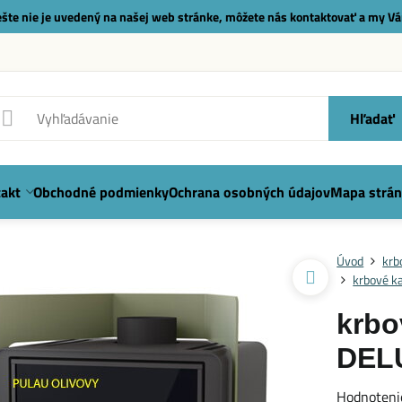
 ešte nie je uvedený na našej web stránke, môžete nás
kontaktovať
a my Vá
Hľadať
akt
Obchodné podmienky
Ochrana osobných údajov
Mapa strán
Úvod
krb
krbové k
krbo
DELU
Hodnoteni