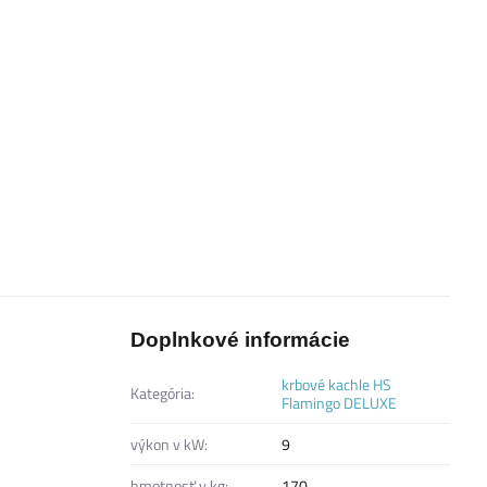
Doplnkové informácie
krbové kachle HS
Kategória:
Flamingo DELUXE
výkon v kW:
9
hmotnosť v kg:
170