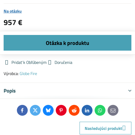
Na otázku
957 €
Pridať k Obľúbeným
Doručenia
Výrobca:
Globe Fire
Popis
Facebook
Twitter
Bluesky
Pinterest
Reddit
LinkedIn
WhatsApp
E-
mail
Nasledujúci produkt