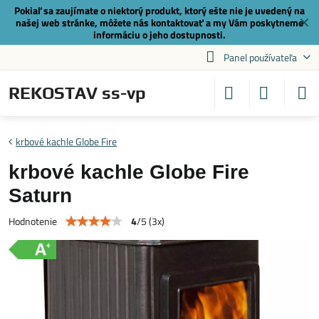
Pokiaľ sa zaujímate o niektorý produkt, ktorý ešte nie je uvedený na
✕
našej web stránke, môžete nás
kontaktovať
a my Vám poskytneme
informáciu o jeho dostupnosti.
Panel používateľa
REKOSTAV ss-vp
krbové kachle Globe Fire
krbové kachle Globe Fire
Saturn
4
/
5
(
3
x)
Hodnotenie