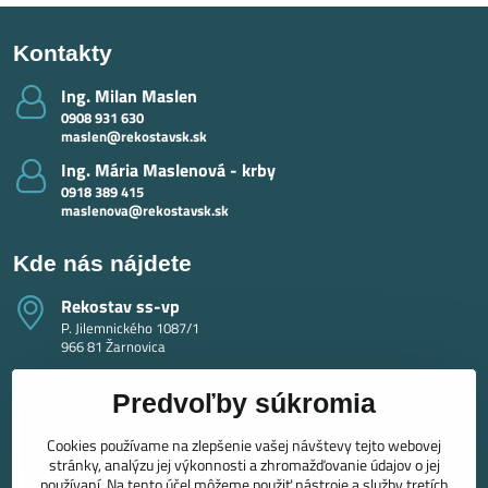
Kontakty
Ing​. Milan Maslen
0908 931 630
maslen@rekostavsk.sk
Ing​. Mária Maslenová - krby
0918 389 415
maslenova@rekostavsk.sk
Kde nás nájdete
Rekostav ss-vp
P. Jilemnického 1087/1
966 81 Žarnovica
Predvoľby súkromia
Cookies používame na zlepšenie vašej návštevy tejto webovej
stránky, analýzu jej výkonnosti a zhromažďovanie údajov o jej
používaní. Na tento účel môžeme použiť nástroje a služby tretích