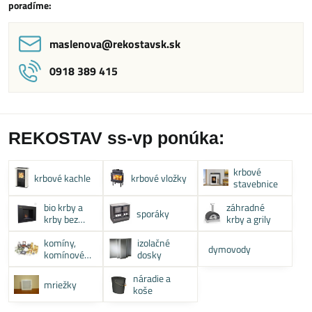
poradíme:
maslenova​@rekostavsk​.sk
0918 389 415
REKOSTAV ss-vp ponúka:
krbové
krbové kachle
krbové vložky
stavebnice
bio krby a
záhradné
sporáky
krby bez
krby a grily
komína
komíny,
izolačné
dymovody
komínové
dosky
systémy
náradie a
mriežky
koše