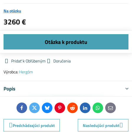
Na otázku
3260 €
Pridať k Obľúbeným
Doručenia
Výrobca:
Hergóm
Popis
Facebook
Twitter
Bluesky
Pinterest
Reddit
LinkedIn
WhatsApp
E-
mail
Predchádzajúci produkt
Nasledujúci produkt