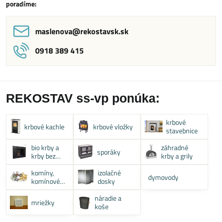
poradíme:
maslenova​@rekostavsk​.sk
0918 389 415
REKOSTAV ss-vp ponúka:
krbové
krbové kachle
krbové vložky
stavebnice
bio krby a
záhradné
sporáky
krby bez
krby a grily
komína
komíny,
izolačné
dymovody
komínové
dosky
systémy
náradie a
mriežky
koše