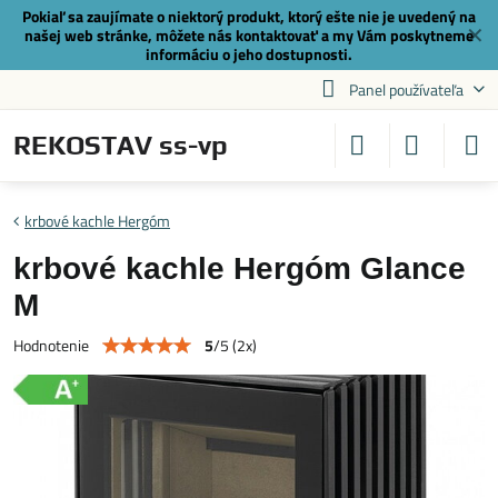
Pokiaľ sa zaujímate o niektorý produkt, ktorý ešte nie je uvedený na
✕
našej web stránke, môžete nás
kontaktovať
a my Vám poskytneme
informáciu o jeho dostupnosti.
Panel používateľa
REKOSTAV ss-vp
krbové kachle Hergóm
krbové kachle Hergóm Glance
M
5
/
5
(
2
x)
Hodnotenie