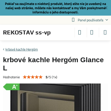
Pokiaľ sa zaujímate o niektorý produkt, ktorý ešte nie je uvedený na
✕
našej web stránke, môžete nás
kontaktovať
a my Vám poskytneme
informáciu o jeho dostupnosti.
Panel používateľa
REKOSTAV ss-vp
krbové kachle Hergóm
krbové kachle Hergóm Glance
L
5
/
5
(
1
x)
Hodnotenie