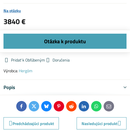
Na otázku
3840 €
Pridať k Obľúbeným
Doručenia
Výrobca:
Hergóm
Popis
Facebook
Twitter
Bluesky
Pinterest
Reddit
LinkedIn
WhatsApp
E-
mail
Predchádzajúci produkt
Nasledujúci produkt