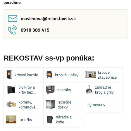
poradíme:
maslenova​@rekostavsk​.sk
0918 389 415
REKOSTAV ss-vp ponúka:
krbové
krbové kachle
krbové vložky
stavebnice
bio krby a
záhradné
sporáky
krby bez
krby a grily
komína
komíny,
izolačné
dymovody
komínové
dosky
systémy
náradie a
mriežky
koše