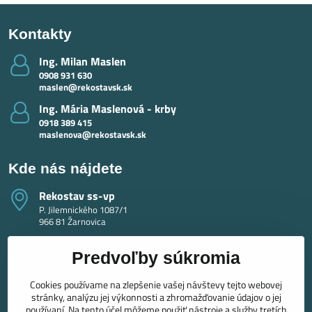
Kontakty
Ing​. Milan Maslen
0908 931 630
maslen@rekostavsk.sk
Ing​. Mária Maslenová - krby
0918 389 415
maslenova@rekostavsk.sk
Kde nás nájdete
Rekostav ss-vp
P. Jilemnického 1087/1
966 81 Žarnovica
Predvoľby súkromia
Cookies používame na zlepšenie vašej návštevy tejto webovej
stránky, analýzu jej výkonnosti a zhromažďovanie údajov o jej
používaní. Na tento účel môžeme použiť nástroje a služby tretích