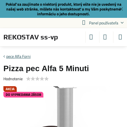
Pokiaľ sa zaujímate o niektorý produkt, ktorý ešte nie je uvedený na
✕
našej web stránke, môžete nás
kontaktovať
a my Vám poskytneme
informáciu o jeho dostupnosti.
Panel používateľa
REKOSTAV ss-vp
pece Alfa Forni
Pizza pec Alfa 5 Minuti
Hodnotenie
AKCIA
DO VYPREDANIA ZÁSOB