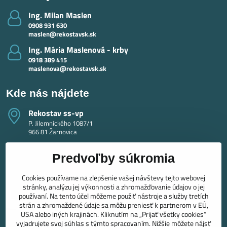
Ing​. Milan Maslen
0908 931 630
maslen@rekostavsk.sk
Ing​. Mária Maslenová - krby
0918 389 415
maslenova@rekostavsk.sk
Kde nás nájdete
Rekostav ss-vp
P. Jilemnického 1087/1
966 81 Žarnovica
Predvoľby súkromia
Cookies používame na zlepšenie vašej návštevy tejto webovej
stránky, analýzu jej výkonnosti a zhromažďovanie údajov o jej
používaní. Na tento účel môžeme použiť nástroje a služby tretích
strán a zhromaždené údaje sa môžu preniesť k partnerom v EÚ,
USA alebo iných krajinách. Kliknutím na „Prijať všetky cookies“
vyjadrujete svoj súhlas s týmto spracovaním. Nižšie môžete nájsť