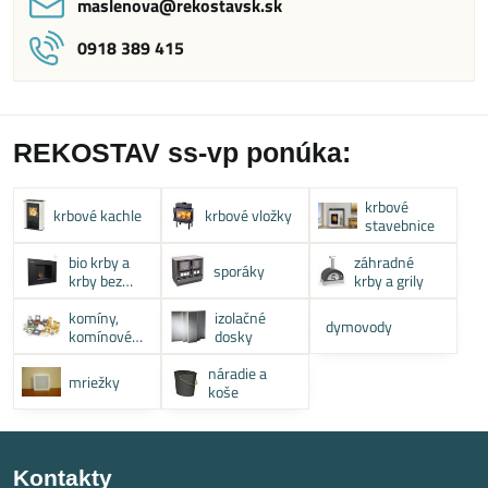
maslenova​@rekostavsk​.sk
0918 389 415
REKOSTAV ss-vp ponúka:
krbové
krbové kachle
krbové vložky
stavebnice
bio krby a
záhradné
sporáky
krby bez
krby a grily
komína
komíny,
izolačné
dymovody
komínové
dosky
systémy
náradie a
mriežky
koše
Kontakty