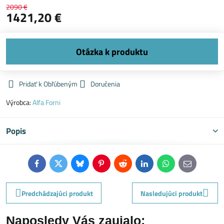
2090 €
1421,20 €
Pridať k Obľúbeným
Doručenia
Výrobca:
Alfa Forni
Popis
Facebook
Twitter
Bluesky
Pinterest
Reddit
LinkedIn
WhatsApp
E-
mail
Predchádzajúci produkt
Nasledujúci produkt
Naposledy Vás zaujalo: