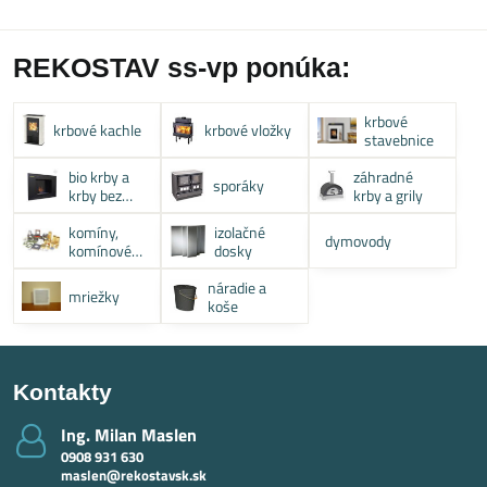
REKOSTAV ss-vp ponúka:
krbové
krbové kachle
krbové vložky
stavebnice
bio krby a
záhradné
sporáky
krby bez
krby a grily
komína
komíny,
izolačné
dymovody
komínové
dosky
systémy
náradie a
mriežky
koše
Kontakty
Ing​. Milan Maslen
0908 931 630
maslen@rekostavsk.sk