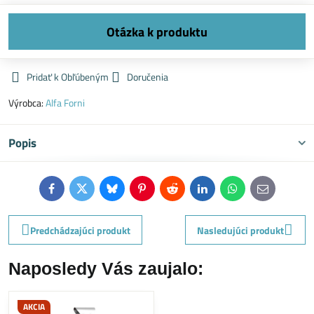
Pridať k Obľúbeným
Doručenia
Výrobca:
Alfa Forni
Popis
Facebook
Twitter
Bluesky
Pinterest
Reddit
LinkedIn
WhatsApp
E-
mail
Predchádzajúci produkt
Nasledujúci produkt
Naposledy Vás zaujalo:
AKCIA