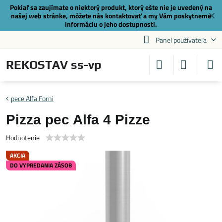
Pokiaľ sa zaujímate o niektorý produkt, ktorý ešte nie je uvedený na
✕
našej web stránke, môžete nás
kontaktovať
a my Vám poskytneme
informáciu o jeho dostupnosti.
Panel používateľa
REKOSTAV ss-vp
pece Alfa Forni
Pizza pec Alfa 4 Pizze
Hodnotenie
AKCIA
DO VYPREDANIA ZÁSOB