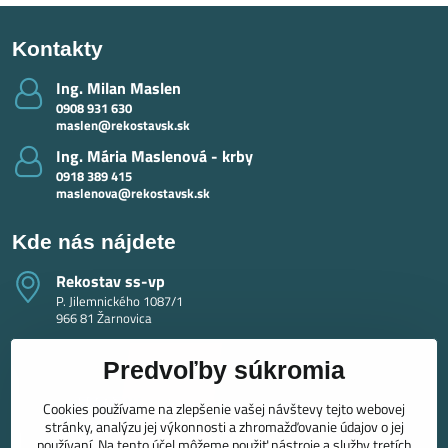
Kontakty
Ing​. Milan Maslen
0908 931 630
maslen@rekostavsk.sk
Ing​. Mária Maslenová - krby
0918 389 415
maslenova@rekostavsk.sk
Kde nás nájdete
Rekostav ss-vp
P. Jilemnického 1087/1
966 81 Žarnovica
Predvoľby súkromia
Cookies používame na zlepšenie vašej návštevy tejto webovej
stránky, analýzu jej výkonnosti a zhromažďovanie údajov o jej
používaní. Na tento účel môžeme použiť nástroje a služby tretích