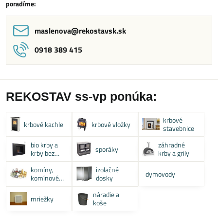
poradíme:
maslenova​@rekostavsk​.sk
0918 389 415
REKOSTAV ss-vp ponúka:
krbové
krbové kachle
krbové vložky
stavebnice
bio krby a
záhradné
sporáky
krby bez
krby a grily
komína
komíny,
izolačné
dymovody
komínové
dosky
systémy
náradie a
mriežky
koše