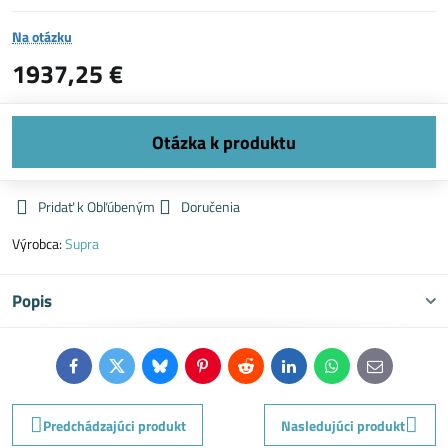
Na otázku
1937,25 €
Pridať k Obľúbeným
Doručenia
Výrobca:
Supra
Popis
Facebook
Twitter
Bluesky
Pinterest
Reddit
LinkedIn
WhatsApp
E-
mail
Predchádzajúci produkt
Nasledujúci produkt