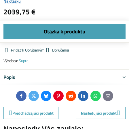
Na otázku
2039,75 €
Pridať k Obľúbeným
Doručenia
Výrobca:
Supra
Popis
Facebook
Twitter
Bluesky
Pinterest
Reddit
LinkedIn
WhatsApp
E-
mail
Predchádzajúci produkt
Nasledujúci produkt
Naposledy Vás zaujalo: