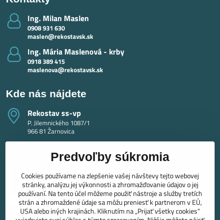
Ing​. Milan Maslen
0908 931 630
maslen@rekostavsk.sk
Ing​. Mária Maslenová - krby
0918 389 415
maslenova@rekostavsk.sk
Kde nás nájdete
Rekostav ss-vp
P. Jilemnického 1087/1
966 81 Žarnovica
Predvoľby súkromia
Cookies používame na zlepšenie vašej návštevy tejto webovej
stránky, analýzu jej výkonnosti a zhromažďovanie údajov o jej
používaní. Na tento účel môžeme použiť nástroje a služby tretích
strán a zhromaždené údaje sa môžu preniesť k partnerom v EÚ,
USA alebo iných krajinách. Kliknutím na „Prijať všetky cookies“
vyjadrujete svoj súhlas s týmto spracovaním. Nižšie môžete nájsť