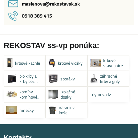
maslenova​@rekostavsk​.sk
0918 389 415
REKOSTAV ss-vp ponúka:
krbové
krbové kachle
krbové vložky
stavebnice
bio krby a
záhradné
sporáky
krby bez
krby a grily
komína
komíny,
izolačné
dymovody
komínové
dosky
systémy
náradie a
mriežky
koše
Kontakty