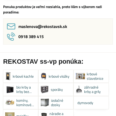
Ponuka produktov je veľmi rozsiahla, preto Vám s výberom radi
poradíme:
maslenova​@rekostavsk​.sk
0918 389 415
REKOSTAV ss-vp ponúka:
krbové
krbové kachle
krbové vložky
stavebnice
bio krby a
záhradné
sporáky
krby bez
krby a grily
komína
komíny,
izolačné
dymovody
komínové
dosky
systémy
náradie a
mriežky