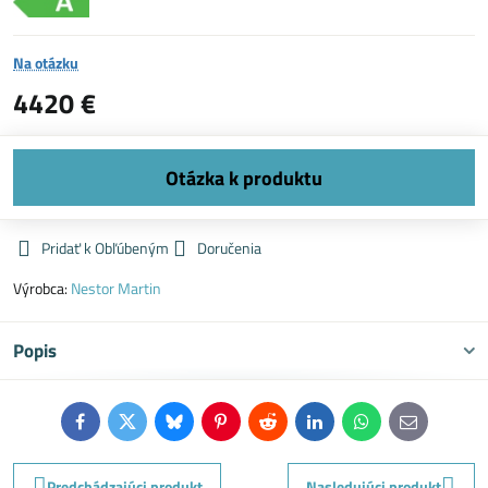
Na otázku
4420 €
Pridať k Obľúbeným
Doručenia
Výrobca:
Nestor Martin
Popis
Facebook
Twitter
Bluesky
Pinterest
Reddit
LinkedIn
WhatsApp
E-
mail
Predchádzajúci produkt
Nasledujúci produkt