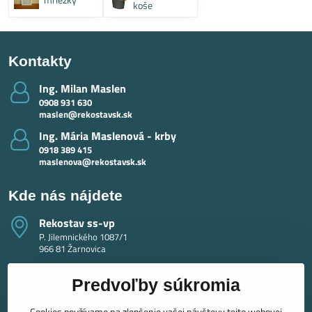
koše
Kontakty
Ing​. Milan Maslen
0908 931 630
maslen@rekostavsk.sk
Ing​. Mária Maslenová - krby
0918 389 415
maslenova@rekostavsk.sk
Kde nás nájdete
Rekostav ss-vp
P. Jilemnického 1087/1
966 81 Žarnovica
Predvoľby súkromia
Cookies používame na zlepšenie vašej návštevy tejto webovej